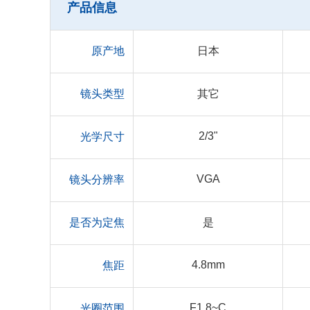
产品信息
原产地
日本
镜头类型
其它
2/3"
光学尺寸
VGA
镜头分辨率
是否为定焦
是
4.8mm
焦距
F1.8~C
光圈范围