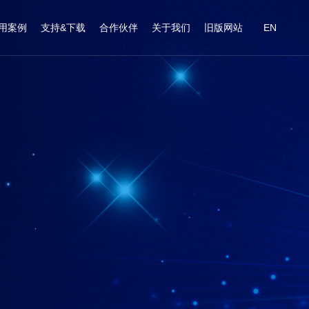
用案例
支持&下载
合作伙伴
关于我们
旧版网站
EN