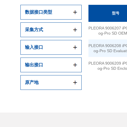
数据接口类型
型号
PLEORA 9006207 iP
采集方式
og-Pro SD OEM 
PLEORA 9006208 iP
输入接口
og-Pro SD Evaluati
PLEORA 9006209 iP
输出接口
og-Pro SD Encl
原产地