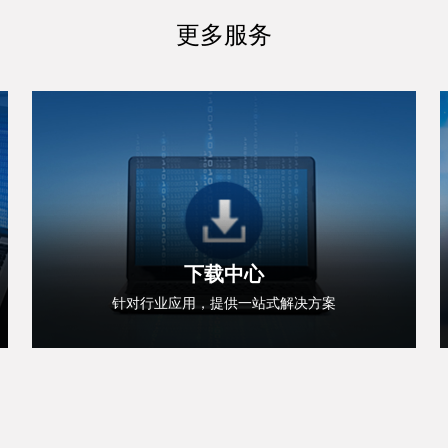
更多服务
下载中心
针对行业应用，提供一站式解决方案