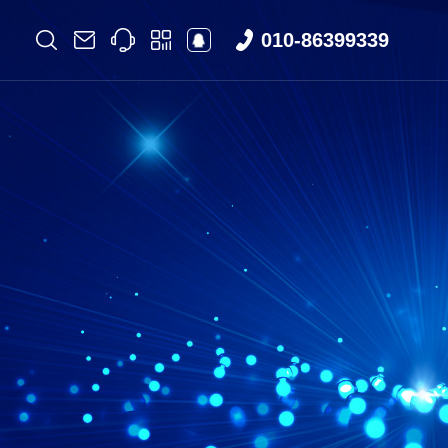
010-86399339