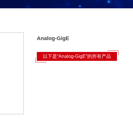
Analog-GigE
以下是“Analog-GigE”的所有产品