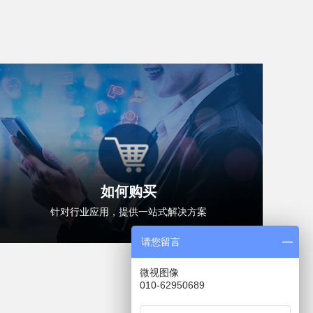
如何购买
针对行业应用，提供一站式解决方案
请您留言
微视图像
010-62950689