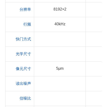
8192×2
分辨率
40kHz
行频
快门方式
光学尺寸
5μm
像元尺寸
读出噪声
信噪比