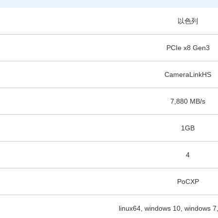
以色列
PCIe x8 Gen3
CameraLinkHS
7,880 MB/s
1GB
4
PoCXP
linux64, windows 10, windows 7