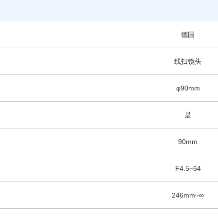
德国
线扫镜头
φ90mm
是
90mm
F4.5~64
246mm~∞