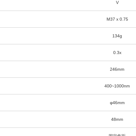
V
M37 x 0.75
134g
0.3x
246mm
400~1000nm
φ46mm
48mm