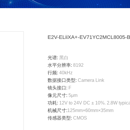
E2V-ELiiXA+-EV71YC2MCL8005-
光谱:
黑白
水平分辨率:
8192
行频:
40kHz
数据接口类型:
Camera Link
镜头接口:
F
像元尺寸:
5μm
功耗:
12V to 24V DC ± 10%. 2.8W typic
机械尺寸:
125mm×60mm×35mm
传感器类型:
CMOS