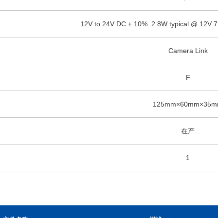
12V to 24V DC ± 10%. 2.8W typical @ 12V 
Camera Link
F
125mm×60mm×35
在产
1