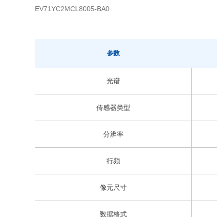
EV71YC2MCL8005-BA0
参数
光谱
传感器类型
分辨率
行频
像元尺寸
数据格式