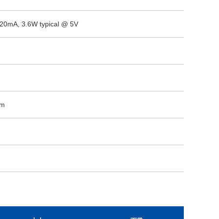
720mA, 3.6W typical @ 5V
mm