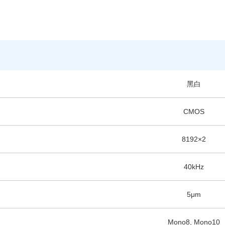
黑白
CMOS
8192×2
40kHz
5μm
Mono8, Mono10