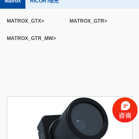
Matrox
RICOH /理光
MATROX_GTX>
MATROX_GTR>
MATROX_GTR_MW>