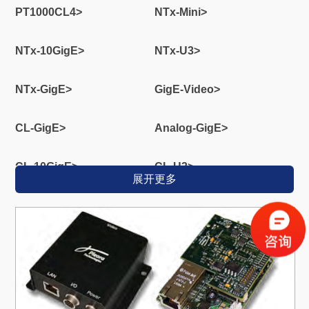
PT1000CL4>
NTx-Mini>
NTx-10GigE>
NTx-U3>
NTx-GigE>
GigE-Video>
CL-GigE>
Analog-GigE>
CL-10GigE>
CL-U3>
展开更多